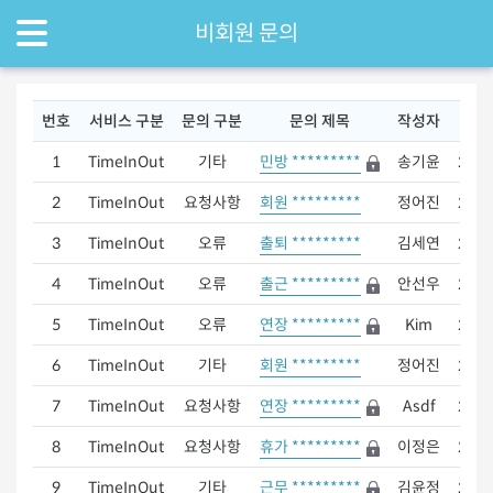
비회원 문의
번호
서비스 구분
문의 구분
문의 제목
작성자
등
1
TimeInOut
기타
민방 *********
송기윤
2019
2
TimeInOut
요청사항
회원 *********
정어진
2019
3
TimeInOut
오류
출퇴 *********
김세연
2019
4
TimeInOut
오류
출근 *********
안선우
2019
5
TimeInOut
오류
연장 *********
Kim
2019
6
TimeInOut
기타
회원 *********
정어진
2019
7
TimeInOut
요청사항
연장 *********
Asdf
2019
8
TimeInOut
요청사항
휴가 *********
이정은
2019
9
TimeInOut
기타
근무 *********
김윤정
2019