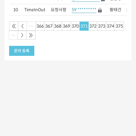
10
TimeInOut
요청사항
59 *********
황태건
2019
…
366
367
368
369
370
371
372
373
374
375
…
문의 등록