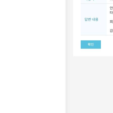
안
타
답변 내용
회
감
확인