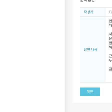
작성자
T
안
타
서
문
현
아
답변 내용
근
누
감
확인