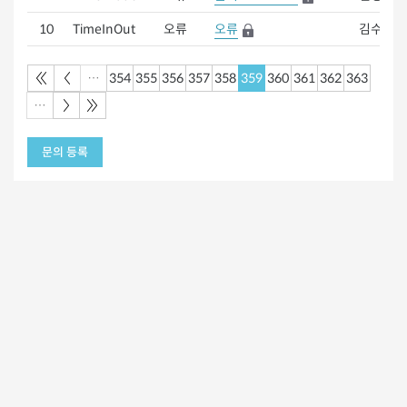
10
TimeInOut
오류
오류
김수현
…
354
355
356
357
358
359
360
361
362
363
…
문의 등록