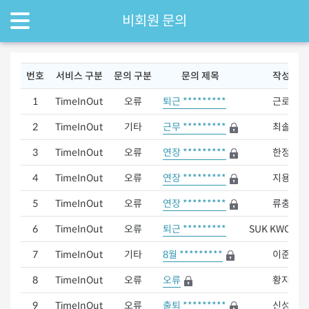
비회원 문의
번호
서비스 구분
문의 구분
문의 제목
작성자
1
TimeInOut
오류
퇴근 *********
근로자
2
TimeInOut
기타
근무 *********
최솔이
3
TimeInOut
오류
연장 *********
한정희
4
TimeInOut
오류
연장 *********
지용민
5
TimeInOut
오류
연장 *********
류충환
6
TimeInOut
오류
퇴근 *********
SUK KWON S
7
TimeInOut
기타
8월 *********
이준욱
8
TimeInOut
오류
오류
황지연
9
TimeInOut
오류
출퇴 *********
신성일